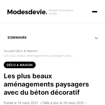
Ouvrir 
SOMMAIRE
Accueil
Déco & Maison
Les plus beaux aménagements paysagers avec du béton décoratif
DÉCO & MAISON
Les plus beaux
aménagements paysagers
avec du béton décoratif
Publié le 19 mars 2021
Mis à jour le 19 mars 2021