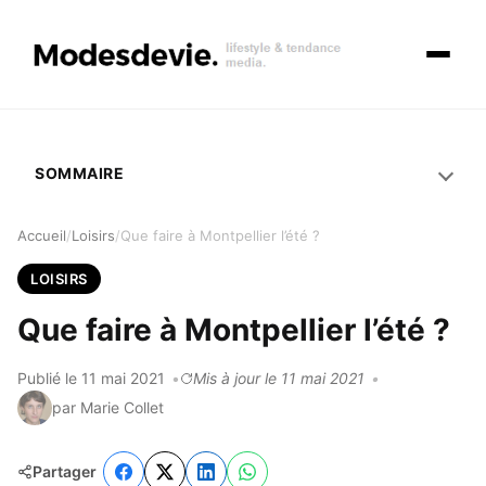
Ouvrir 
SOMMAIRE
Accueil
Loisirs
Que faire à Montpellier l’été ?
LOISIRS
Que faire à Montpellier l’été ?
Publié le 11 mai 2021
Mis à jour le 11 mai 2021
par Marie Collet
Partager