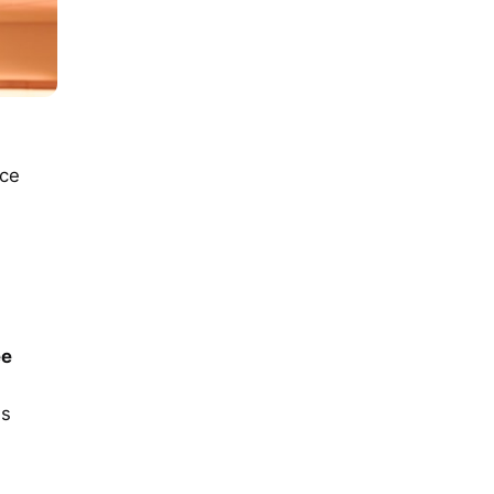
 ce
ée
es