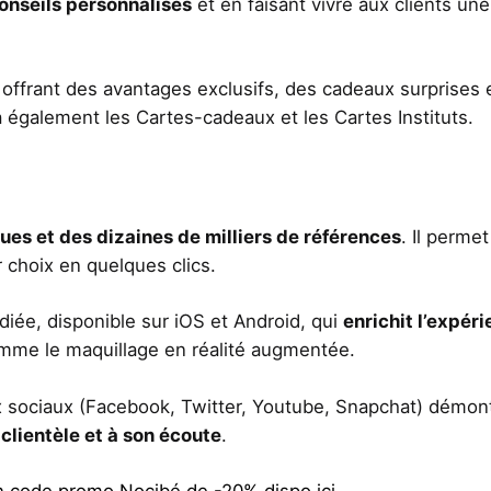
onseils personnalisés
et en faisant vivre aux clients une
 offrant des avantages exclusifs, des cadeaux surprises 
a également les Cartes-cadeaux et les Cartes Instituts.
es et des dizaines de milliers de références
. Il perme
 choix en quelques clics.
diée, disponible sur iOS et Android, qui
enrichit l’expér
omme le maquillage en réalité augmentée.
ux sociaux (Facebook, Twitter, Youtube, Snapchat) démon
clientèle et à son écoute
.
 code promo Nocibé de -20% dispo ici
.