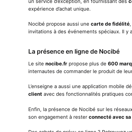
un service d’exception, en fournissant des
c
expérience d’achat unique.
Nocibé propose aussi une
carte de fidélité
,
invitations à des événements spéciaux. Il y 
La présence en ligne de Nocibé
Le site
nocibe.fr
propose plus de
600 marqu
internautes de commander le produit de leur
L’enseigne a aussi une application mobile dé
client
avec des fonctionnalités pratiques c
Enfin, la présence de Nocibé sur les résea
son engagement à rester
connecté avec sa 
Des achats de prévu en ligne ?
Retrouvez un