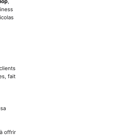
hop
,
siness
icolas
clients
s, fait
 sa
 offrir