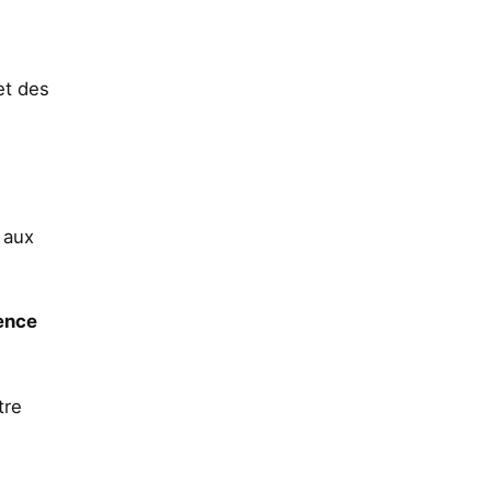
et des
t aux
ience
tre