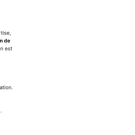
tise,
on de
on est
ation.
.