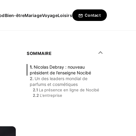
od
Bien-être
Mariage
Voyage
Loisirs
Contact
SOMMAIRE
Nicolas Debray : nouveau
président de l’enseigne Nocibé
Un des leaders mondial de
parfums et cosmétiques
La présence en ligne de Nocibé
L'entreprise