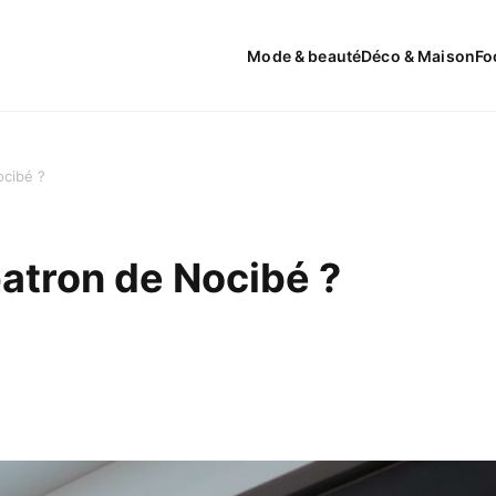
Mode & beauté
Déco & Maison
Fo
ocibé ?
patron de Nocibé ?