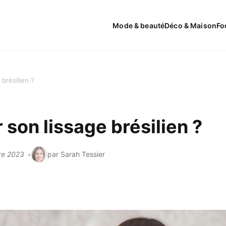
Mode & beauté
Déco & Maison
Fo
brésilien ?
son lissage brésilien ?
bre 2023
par Sarah Tessier