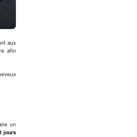
ant aux
re afin
cheveux
aire un
 jours