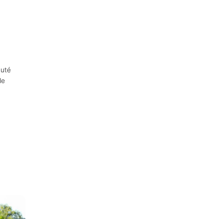
auté
le