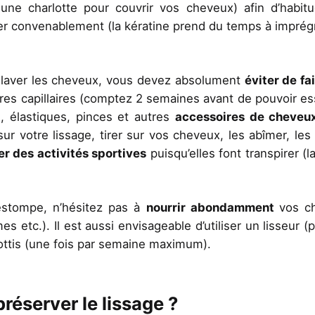
z une charlotte pour couvrir vos cheveux) afin d’habit
rer convenablement (la kératine prend du temps à imprég
s laver les cheveux, vous devez absolument
éviter de fa
bres capillaires (comptez 2 semaines avant de pouvoir es
 élastiques, pinces et autres
accessoires de cheve
ur votre lissage, tirer sur vos cheveux, les abîmer, les
er des activités sportives
puisqu’elles font transpirer (l
’estompe, n’hésitez pas à
nourrir abondamment
vos c
etc.). Il est aussi envisageable d’utiliser un lisseur (
sottis (une fois par semaine maximum).
préserver le lissage ?