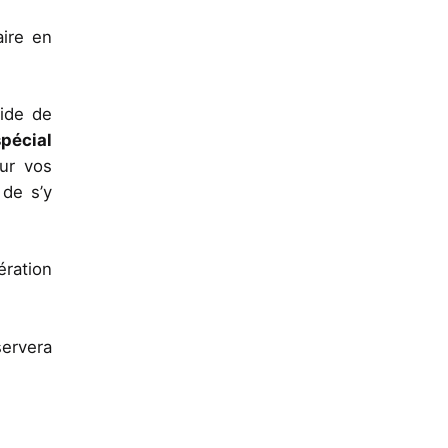
aire en
ride de
spécial
ur vos
 de s’y
ération
servera