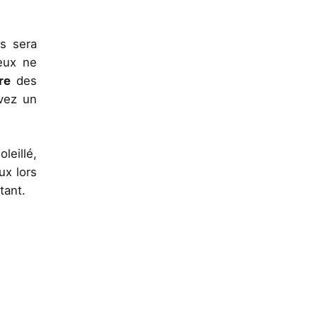
us sera
eux ne
ore
des
avez un
leillé,
ux lors
tant.