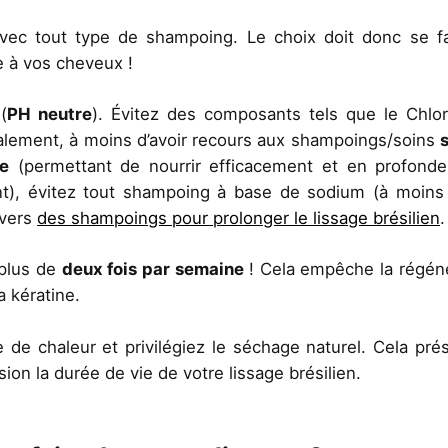
avec tout type de shampoing. Le choix doit donc se f
e à vos cheveux !
(
PH neutre
). Évitez des composants tels que le Chlo
ralement, à moins d’avoir recours aux shampoings/soins
ne
(permettant de nourrir efficacement et en profonde
ant), évitez tout shampoing à base de sodium (à moins
 vers
des shampoings pour prolonger le lissage brésilien
.
 plus de
deux fois par semaine
! Cela empêche la régén
a kératine.
 de chaleur et privilégiez le
séchage naturel
. Cela pré
n la durée de vie de votre lissage brésilien.