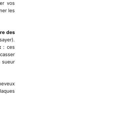
uer vos
ner les
ire des
sayer).
ux
: ces
 casser
a sueur
heveux
plaques