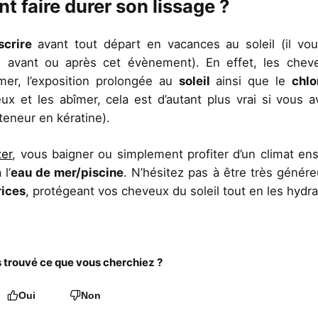
t faire durer son lissage ?
scrire
avant tout départ en vacances au soleil (il vo
 avant ou après cet évènement). En effet, les chev
er, l’exposition prolongée au
soleil
ainsi que le
chl
x et les abîmer, cela est d’autant plus vrai si vous 
teneur en kératine).
er
, vous baigner ou simplement profiter d’un climat enso
 l’
eau de mer/piscine
. N’hésitez pas à être très génére
rices
, protégeant vos cheveux du soleil tout en les hydra
trouvé ce que vous cherchiez ?
Oui
Non